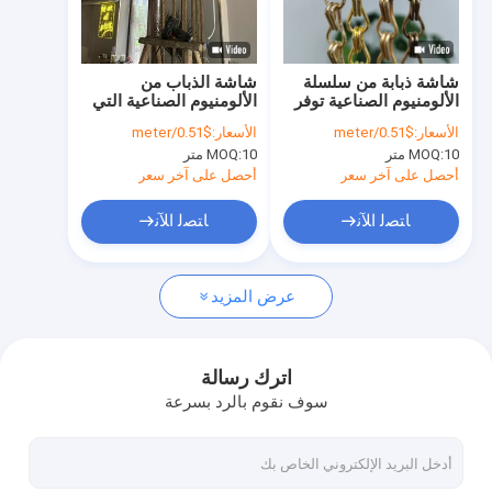
معلومات عنا
جولة في المعمل
شاشة ذبابة من سلسلة
شاشة الذباب من
الألومنيوم الصناعية توفر
الألومنيوم الصناعية التي
مراقبة الجودة
حماية شديدة للحشرات
توفر حماية متفوقة ضد
الأسعار:
$0.51/meter
الأسعار:
$0.51/meter
ومناسبة للأبواب والنوافذ
الذباب والحشرات الطائرة
10 متر
MOQ:
10 متر
MOQ:
التجارية
الأخرى
اتصل بنا
أحصل على آخر سعر
أحصل على آخر سعر
أخبار
ﺎﺘﺼﻟ ﺍﻶﻧ
ﺎﺘﺼﻟ ﺍﻶﻧ
حالات
عرض المزيد
شبكة الأسلاك المنسوجة المعمارية
اترك رسالة
سوف نقوم بالرد بسرعة
شبكة معمارية من الفولاذ المقاوم للصدأ
شبكة معدنية معمارية