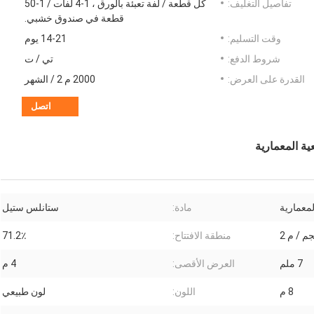
تفاصيل التغليف:
كل قطعة / لفة تعبئة بالورق ، 1-4 لفات / 1-50
قطعة في صندوق خشبي.
وقت التسليم:
14-21 يوم
شروط الدفع:
تي / ت
القدرة على العرض:
2000 م 2 / الشهر
اتصل
معمارية
مادة:
ستانلس ستيل
منطقة الافتتاح:
71.2٪
7 ملم
العرض الأقصى:
4 م
8 م
اللون:
لون طبيعي