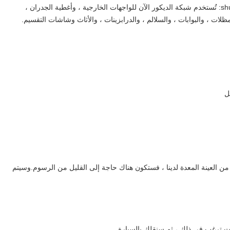
تطبيق شبكة زخرفية من الفولاذ المقاوم للصدأ ماركة shuolong: تُستخدم شبكة الديكور الآن للواجهات الخارجية ، وأغطية الجدران ،
لات ، والبوابات ، والسلالم ، والدرابزينات ، والأثاث وشاشات التقسيم.
ل
 من العينة المعدة لدينا ، فستكون هناك حاجة إلى القليل من الرسوم.وسيتم
نت ترغب في ذلك ، ثم سنقلك بالسيارة.