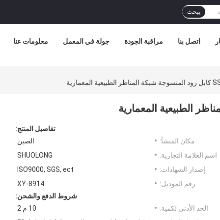
يبحث
ر
اتصل بنا
مراقبة الجودة
جولة في المعمل
معلومات عنا
ية المعمارية
تفاصيل المنتج:
مكان المنشأ:
الصين
اسم العلامة التجارية:
SHUOLONG
إصدار الشهادات:
ISO9000, SGS, ect
رقم الموديل:
XY-8914
شروط الدفع والشحن:
الحد الأدنى لكمية:
10 م 2