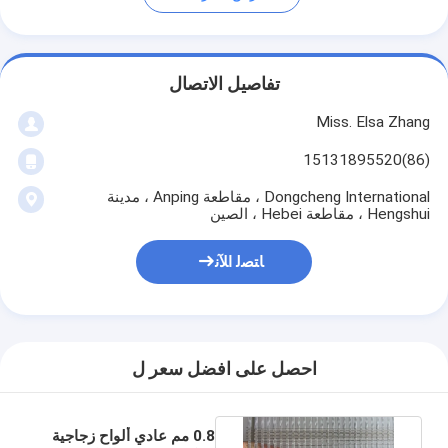
تفاصيل الاتصال
Miss. Elsa Zhang
(86)15131895520
Dongcheng International ، مقاطعة Anping ، مدينة
Hengshui ، مقاطعة Hebei ، الصين
ﺎﺘﺼﻟ ﺍﻶﻧ
احصل على افضل سعر ل
0.8 مم عادي ألواح زجاجية