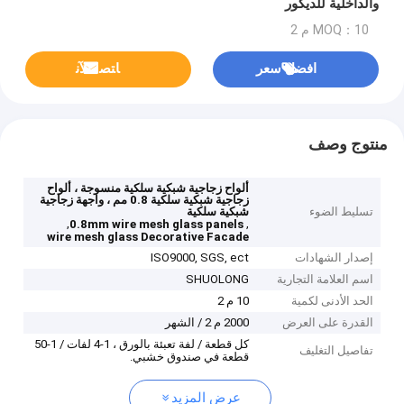
والداخلية للديكور
MOQ：10 م 2
افضل سعر
ﺎﺘﺼﻟ ﺍﻶﻧ
منتوج وصف
ألواح زجاجية شبكية سلكية منسوجة ، ألواح
زجاجية شبكية سلكية 0.8 مم ، واجهة زجاجية
تسليط الضوء
شبكية سلكية
,
,
0.8mm wire mesh glass panels
wire mesh glass Decorative Facade
إصدار الشهادات
ISO9000, SGS, ect
اسم العلامة التجارية
SHUOLONG
الحد الأدنى لكمية
10 م 2
القدرة على العرض
2000 م 2 / الشهر
كل قطعة / لفة تعبئة بالورق ، 1-4 لفات / 1-50
تفاصيل التغليف
قطعة في صندوق خشبي.
عرض المزيد